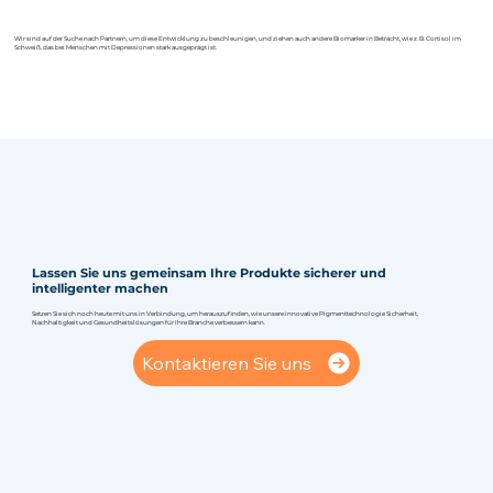
Wir sind auf der Suche nach Partnern, um diese Entwicklung zu beschleunigen, und ziehen auch andere Biomarker in Betracht, wie z. B. Cortisol im
Schweiß, das bei Menschen mit Depressionen stark ausgeprägt ist.
Lassen Sie uns gemeinsam Ihre Produkte sicherer und
intelligenter machen
Setzen Sie sich noch heute mit uns in Verbindung, um herauszufinden, wie unsere innovative Pigmenttechnologie Sicherheit,
Nachhaltigkeit und Gesundheitslösungen für Ihre Branche verbessern kann.
Kontaktieren Sie uns