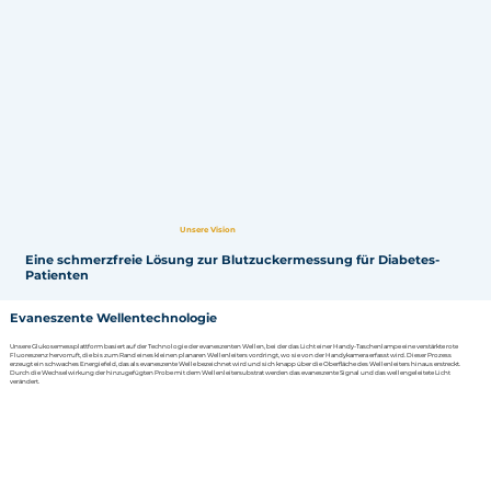
Unsere Vision
Eine schmerzfreie Lösung zur Blutzuckermessung für Diabetes-
Patienten
Evaneszente Wellentechnologie
Unsere Glukosemessplattform basiert auf der Technologie der evaneszenten Wellen, bei der das Licht einer Handy-Taschenlampe eine verstärkte rote
Fluoreszenz hervorruft, die bis zum Rand eines kleinen planaren Wellenleiters vordringt, wo sie von der Handykamera erfasst wird. Dieser Prozess
erzeugt ein schwaches Energiefeld, das als evaneszente Welle bezeichnet wird und sich knapp über die Oberfläche des Wellenleiters hinaus erstreckt.
Durch die Wechselwirkung der hinzugefügten Probe mit dem Wellenleitersubstrat werden das evaneszente Signal und das wellengeleitete Licht
verändert.