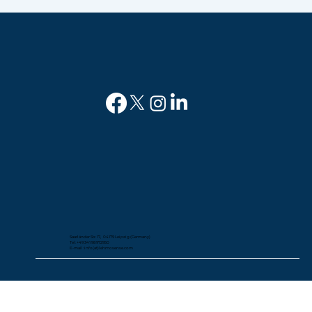
Saarländer Str. 17, 04179 Leipzig (Germany)
Tel: +49 341 98972950
E-mail: info(at)lehmosense.com