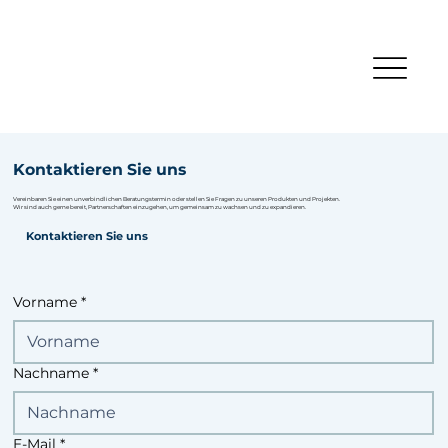
Kontaktieren Sie uns
Vereinbaren Sie einen unverbindlichen Beratungstermin oder stellen Sie Fragen zu unseren Produkten und Projekten.
Wir sind auch gerne bereit, Partnerschaften einzugehen, um gemeinsam zu wachsen und zu expandieren.
Kontaktieren Sie uns
Vorname
*
Nachname
*
E-Mail
*