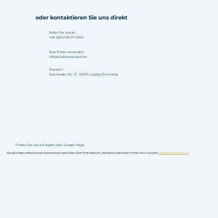
oder kontaktieren Sie uns direkt
Rufen Sie uns an
+49 (0)341 98 97 2950
Eine E-Mail versenden
info(at)lehmosense.com
Standort
Saarländer Str. 17, 04179 Leipzig (Germany)
Finden Sie uns auf Apple oder Google Maps
Google Maps erfasst möglicherweise einige Daten über Ihren Besuch. Weitere Einzelheiten finden Sie in unserer
Datenschutzrichtlinie
.